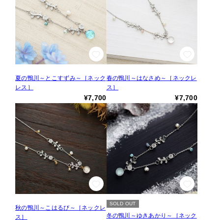
夏の鴨川～とこすずみ～［ネック
春の鴨川～はなさめ～［ネックレ
レス］
ス］
¥7,700
¥7,700
SOLD OUT
秋の鴨川～こはるび～［ネックレ
冬の鴨川～ゆきあかり～［ネック
ス］