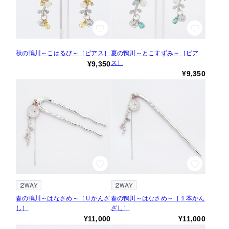
秋の鴨川～こはるび～［ピアス］
夏の鴨川～とこすずみ～［ピア
ス］
¥9,350
¥9,350
春の鴨川～はなさめ～［Ｕかんざ
春の鴨川～はなさめ～［１本かん
し］
ざし］
¥11,000
¥11,000