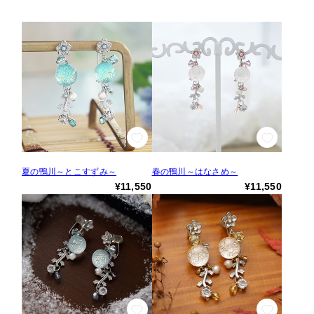
夏の鴨川～とこすずみ～
春の鴨川～はなさめ～
¥11,550
¥11,550