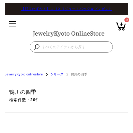
【残りわずか！】ロゴ入りジュートバッグ★プレゼント
0
JewelryKyoto onlinestore
シリーズ
鴨川の四季
鴨川の四季
検索件数
20
件