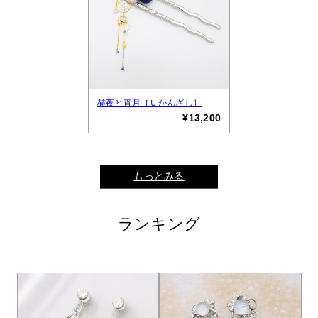
赫夜と宵月［Ｕかんざし］
¥13,200
もっとみる
ランキング