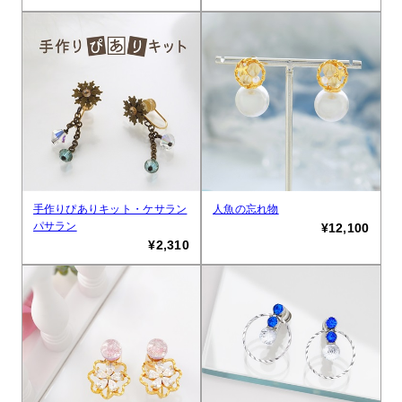
手作りぴありキット・ケサラン
人魚の忘れ物
パサラン
¥12,100
¥2,310