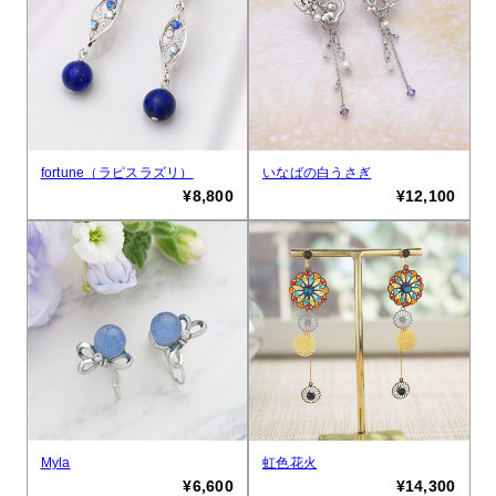
fortune（ラピスラズリ）
いなばの白うさぎ
¥8,800
¥12,100
Myla
虹色花火
¥6,600
¥14,300