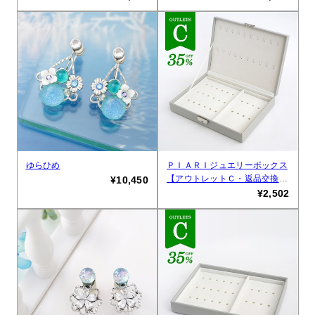
ゆらひめ
ＰＩＡＲＩジュエリーボックス
【アウトレットＣ・返品交換不
¥10,450
可品】
¥2,502