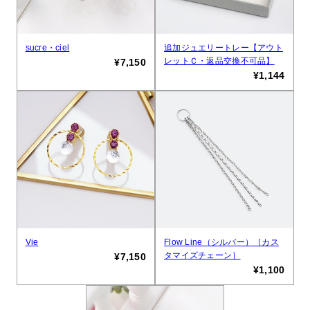
sucre・ciel
追加ジュエリートレー【アウト
レットＣ・返品交換不可品】
¥7,150
¥1,144
Vie
Flow Line（シルバー）［カス
タマイズチェーン］
¥7,150
¥1,100