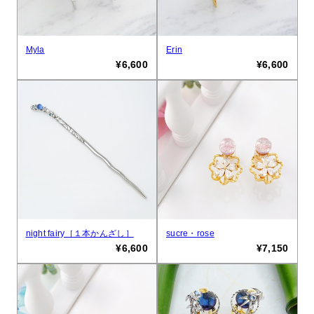
Myla
Erin
¥6,600
¥6,600
night fairy［１本かんざし］
sucre・rose
¥6,600
¥7,150