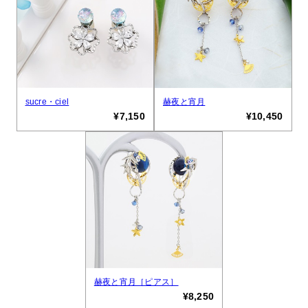
sucre・ciel
赫夜と宵月
¥7,150
¥10,450
赫夜と宵月［ピアス］
¥8,250